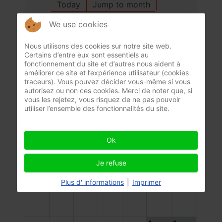
Today
Jump to month
We use cookies
July 2026
June
August
Nous utilisons des cookies sur notre site web.
Mon
Tue
Wed
Thu
Fri
Sat
Sun
Certains d’entre eux sont essentiels au
fonctionnement du site et d’autres nous aident à
29
30
1
2
3
4
5
améliorer ce site et l’expérience utilisateur (cookies
traceurs). Vous pouvez décider vous-même si vous
autorisez ou non ces cookies. Merci de noter que, si
vous les rejetez, vous risquez de ne pas pouvoir
6
7
8
9
10
11
12
utiliser l’ensemble des fonctionnalités du site.
Ok
13
14
15
16
17
18
19
Je refuse
Plus d' informations
|
Imprimer
20
21
22
23
24
25
26