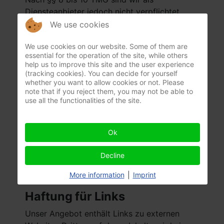
Diensteanbieter jedoch nicht verpflichtet,
übermittelte oder gespeicherte fremde
We use cookies
Informationen zu überwachen oder nach
We use cookies on our website. Some of them are
Umständen zu forschen, die auf eine
essential for the operation of the site, while others
rechtswidrige Tätigkeit hinweisen.
help us to improve this site and the user experience
(tracking cookies). You can decide for yourself
Verpflichtungen zur Entfernung oder
whether you want to allow cookies or not. Please
Sperrung der Nutzung von Informationen
note that if you reject them, you may not be able to
use all the functionalities of the site.
nach den allgemeinen Gesetzen bleiben
hiervon unberührt. Eine diesbezügliche
Haftung ist jedoch erst ab dem Zeitpunkt der
Ok
Kenntnis einer konkreten Rechtsverletzung
möglich. Bei Bekanntwerden von
Decline
entsprechenden Rechtsverletzungen werden
More information
|
Imprint
wir diese Inhalte umgehend entfernen.
Haftung für Links
Unser Angebot enthält Links zu externen