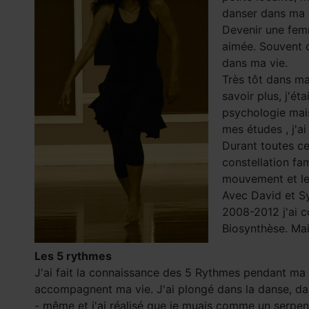
danser dans ma
Devenir une femme
aimée. Souvent c
dans ma vie.
Très tôt dans ma
savoir plus, j'é
psychologie mais
mes études , j'a
Durant toutes ce
constellation fam
mouvement et le 
Avec David et Sy
2008-2012 j'ai c
Biosynthèse. Mai
Les 5 rythmes
J'ai fait la connaissance des 5 Rythmes pendant ma 
accompagnent ma vie. J'ai plongé dans la danse, da
- même et j'ai réalisé que je muais comme un serpent 