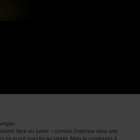
rangée.
lument faire du ballet – comme j'habitais dans une
rs ils m'ont inscrite au tennis. Mais je continuais à