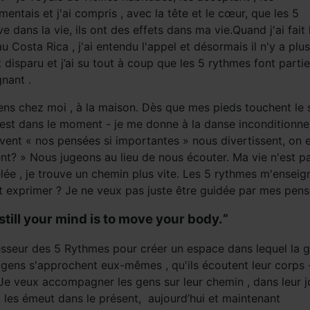
ntais et j'ai compris , avec la tête et le cœur, que les 5
 dans la vie, ils ont des effets dans ma vie.Quand j'ai fait 
osta Rica , j'ai entendu l'appel et désormais il n'y a plu
disparu et j’ai su tout à coup que les 5 rythmes font parti
nant .
sens chez moi , à la maison. Dès que mes pieds touchent l
 est dans le moment - je me donne à la danse inconditionne
vent « nos pensées si importantes » nous divertissent, on es
nt? » Nous jugeons au lieu de nous écouter. Ma vie n'est pa
ée , je trouve un chemin plus vite. Les 5 rythmes m'ensei
exprimer ? Je ne veux pas juste être guidée par mes pensées
still your mind is to move your body.“
fesseur des 5 Rythmes pour créer un espace dans lequel la 
gens s'approchent eux-mêmes , qu'ils écoutent leur corps - 
 Je veux accompagner les gens sur leur chemin , dans leur jo
 les émeut dans le présent, aujourd’hui et maintenant