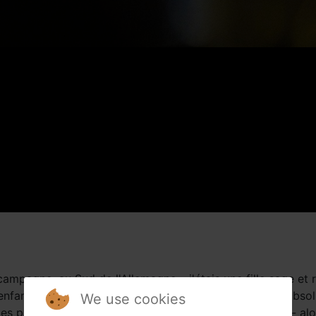
 campagne, au Sud de l'Allemagne – j'étais une fille sage et 
nfance , je me sentais attirée par la danse, je voulais abso
We use cookies
mes parents auraient dû « faire le taxi » une fois de plus- alo