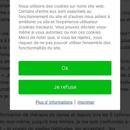
 chambre.
Nous utilisons des cookies sur notre site web.
Certains d’entre eux sont essentiels au
 devint une entreprise très difficile - faire craquer la coqui
fonctionnement du site et d’autres nous aident à
ette entreprise me guidait à travers des vallées sombres et
améliorer ce site et l’expérience utilisateur
(cookies traceurs). Vous pouvez décider vous-
même si vous autorisez ou non ces cookies.
 vie je me demandais qui vivait dans ce corps, mon corps? J
Merci de noter que, si vous les rejetez, vous
tais à la recherche de moi-même, je désirais comprendre plus
risquez de ne pas pouvoir utiliser l’ensemble des
 la vie en décida autrement... Je devins professeur de coll
fonctionnalités du site.
i tenu grâce au bouddhisme ....
s années , ma recherche était présente. Je faisais des forma
Ok
iliale et systématique, le chamanisme, les fleurs de Bach. J
« „bodywork » . J'ai fait la formation dans la thérapie d
lvia Boadella j'ai fait la formation : Biosynthèse – psycho
Je refuse
onstitué mon second pilier: j'ai donné des stages de danse o
s je ne me sentais pas encore arrivée .
Plus d' informations
|
Imprimer
formation de thérapie de danse et depuis lors les 5 rythme
ns moi-même, jusqu'à mes limites, je me suis confrontée à
– je voyais de vieilles habitudes, les acceptant , les